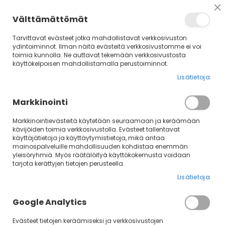
Su
Välttämättömät
Tarvittavat evästeet jotka mahdollistavat verkkosivuston
ydintoiminnot. Ilman näitä evästeitä verkkosivustomme ei voi
toimia kunnolla. Ne auttavat tekemään verkkosivustosta
käyttökelpoisen mahdollistamalla perustoiminnot.
Lisätietoja
Markkinointi
Markkinointievästeitä käytetään seuraamaan ja keräämään
kävijöiden toimia verkkosivustolla. Evästeet tallentavat
käyttäjätietoja ja käyttäytymistietoja, mikä antaa
Rajaa
La
Järjestä
mainospalveluille mahdollisuuden kohdistaa enemmän
jä
yleisöryhmiä. Myös räätälöityä käyttökokemusta voidaan
tarjota kerättyjen tietojen perusteella.
Vaatteet
Lisätietoja
Google Analytics
17
tuotetta
Evästeet tietojen keräämiseksi ja verkkosivustojen