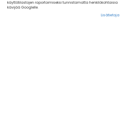
käyttötilastojen raportoimiseksi tunnistamatta henkilökohtaisia
kävijää Googlelle.
Lisätietoja
Cajadus fleecetossut 2 kpl
Non-Stop Long Distance -
/ paketti
tossut
11,08 €
11,95 €
Lisää ostoskoriin
Lisää ostoskoriin