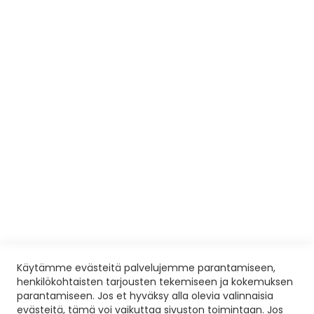
Usein kysyttyä
Eettiset säännöt
Tietosuojaseloste
Avoimet työpaikat
KOULUTUSPALVELUT
Ilmoittautumis- ja peruutusehdot
Yleisiä ohjeita ja poissaolot
Palautelomake
Liikuntaedut
VISIOSHOP
Avoinna sopimuksen mukaan
Toimitusehdot
Käytämme evästeitä palvelujemme parantamiseen,
henkilökohtaisten tarjousten tekemiseen ja kokemuksen
Nettikauppa
parantamiseen. Jos et hyväksy alla olevia valinnaisia
evästeitä, tämä voi vaikuttaa sivuston toimintaan. Jos