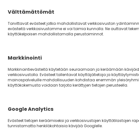
Välttämättömät
Tarvittavat evästeet jotka mahdollistavat verkkosivuston ydintoiminn
evästeitä verkkosivustomme ei voi toimia kunnolla. Ne auttavat tek
käyttökelpoisen mahdollistamalla perustoiminnot.
Markkinointi
Markkinointievästeitä käytetään seuraamaan ja keräämään kävijöid
verkkosivustolla. Evästeet tallentavat käyttäjätietoja ja käyttäytymist
mainospalveluille mahdollisuuden kohdistaa enemmän yleisöryhmiä
Eläinkoulu Visio tarjoaa eläintenkoulutuspalveluita, joissa
käyttökokemusta voidaan tarjota kerättyjen tietojen perusteella.
eläimen kokonaisvaltaisen hyvinvoinnin huomiointi ja
yksilölliset harjoitukset tukevat eläimen oppimista.
Turvallinen ja rento oppimisympäristö sekä rakentava,
Google Analytics
positiivinen palaute tekee kouluttamisesta palkitsevaa ja
hauskaa molemmille osapuolille.
Evästeet tietojen keräämiseksi ja verkkosivustojen käyttötilastojen rap
tunnistamatta henkilökohtaisia kävijää Googlelle.
Animal Training School Eläinkoulu Visio offers animal
training services where consideration of the animal's