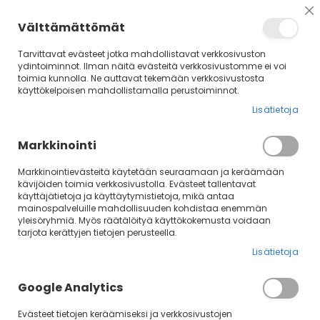
Su
Välttämättömät
Tarvittavat evästeet jotka mahdollistavat verkkosivuston
ydintoiminnot. Ilman näitä evästeitä verkkosivustomme ei voi
toimia kunnolla. Ne auttavat tekemään verkkosivustosta
käyttökelpoisen mahdollistamalla perustoiminnot.
Lisätietoja
Markkinointi
Markkinointievästeitä käytetään seuraamaan ja keräämään
kävijöiden toimia verkkosivustolla. Evästeet tallentavat
käyttäjätietoja ja käyttäytymistietoja, mikä antaa
Rajaa
La
Järjestä
mainospalveluille mahdollisuuden kohdistaa enemmän
jä
yleisöryhmiä. Myös räätälöityä käyttökokemusta voidaan
tarjota kerättyjen tietojen perusteella.
Peura
Lisätietoja
Google Analytics
3
tuotetta
Evästeet tietojen keräämiseksi ja verkkosivustojen