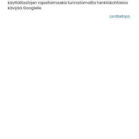
käyttötilastojen raportoimiseksi tunnistamatta henkilökohtaisia
kävijää Googlelle.
Lisätietoja
Pets Best Saksanhirven
Nutriment Split Antler
jänne (irto) 100 g
8,90 €
9,90 €
Lisää ostoskoriin
Lisää ostoskoriin