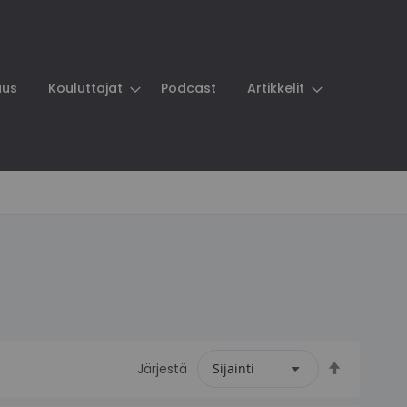
aus
Kouluttajat
Podcast
Artikkelit
Laskeva
Järjestä
järjestys