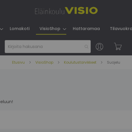
Lomakoti
VisioShop
Hattaramaa
Tilavuokr
Skip
to
Content
Etusivu
VisioShop
Koulutustarvikkeet
Suojelu
jeluun!