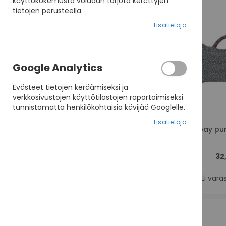
käyttökokemusta voidaan tarjota kerättyjen
Tuotemerkki
tietojen perusteella.
Lisätietoja
Google Analytics
Evästeet tietojen keräämiseksi ja
verkkosivustojen käyttötilastojen raportoimiseksi
tunnistamatta henkilökohtaisia kävijää Googlelle.
Lisätietoja
Gappay pur
32
Ei vara