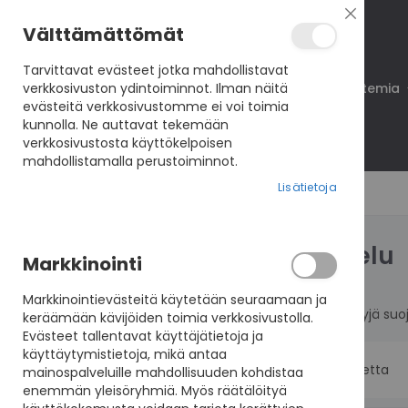
Sulje
Välttämättömät
Tarvittavat evästeet jotka mahdollistavat
verkkosivuston ydintoiminnot. Ilman näitä
Koulutukset
VisioNet
VisioAkatemia
evästeitä verkkosivustomme ei voi toimia
kunnolla. Ne auttavat tekemään
verkkosivustosta käyttökelpoisen
mahdollistamalla perustoiminnot.
Lisätietoja
Suojelu
LISTAUSVALINNAT
Markkinointi
Hinta
Markkinointievästeitä käytetään seuraamaan ja
Purutyynyjä suo
keräämään kävijöiden toimia verkkosivustolla.
0,00 €
-
24,99 €
Evästeet tallentavat käyttäjätietoja ja
käyttäytymistietoja, mikä antaa
25,00 €
ja yli
2
tuotetta
mainospalveluille mahdollisuuden kohdistaa
enemmän yleisöryhmiä. Myös räätälöityä