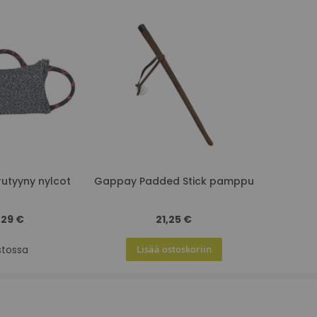
utyyny nylcot
Gappay Padded Stick pamppu
,29 €
21,25 €
stossa
Lisää ostoskoriin