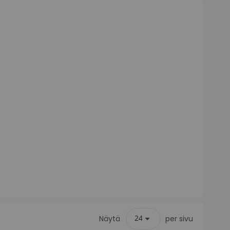
Näytä
per sivu