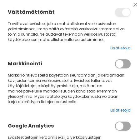
Su
Välttämättömät
Tarvittavat evästeet jotka mahdollistavat verkkosivuston
ydintoiminnot. Ilman näitä evästeitä verkkosivustomme ei voi
toimia kunnolla. Ne auttavat tekemään verkkosivustosta
käyttökelpoisen mahdollistamalla perustoiminnot.
Lisätietoja
Markkinointi
Markkinointievästeitä käytetään seuraamaan ja keräämään
kävijöiden toimia verkkosivustolla. Evästeet tallentavat
käyttäjätietoja ja käyttäytymistietoja, mikä antaa
mainospalveluille mahdollisuuden kohdistaa enemmän
yleisöryhmiä. Myös räätälöityä käyttökokemusta voidaan
tarjota kerättyjen tietojen perusteella.
Kouluttajat
Lisätietoja
Google Analytics
Haluatko tietylle kouluttajalle? Löydät kunkin kouluttajan
kurssit Kouluttajat-ylävalikosta! Valikossa voit myös lukea
Evästeet tietojen keräämiseksi ja verkkosivustojen
lisää kouluttajistamme.