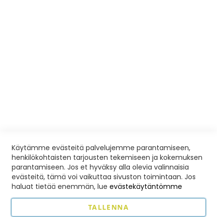
Avoimet työpaikat
KOULUTUSPALVELUT
Ilmoittautumis- ja peruutusehdot
Yleisiä ohjeita ja poissaolot
Palautelomake
Liikuntaedut
VISIOSHOP
Avoinna sopimuksen mukaan
Toimitusehdot
Käytämme evästeitä palvelujemme parantamiseen,
henkilökohtaisten tarjousten tekemiseen ja kokemuksen
Nettikauppa
parantamiseen. Jos et hyväksy alla olevia valinnaisia
evästeitä, tämä voi vaikuttaa sivuston toimintaan. Jos
Vision Eläinkoulutusopisto Oy
haluat tietää enemmän, lue
evästekäytäntömme
Hyvinkää, puhelin:
0456 391 396
TALLENNA
Hattaramaa, Nukari, puhelin:
050 551 3307