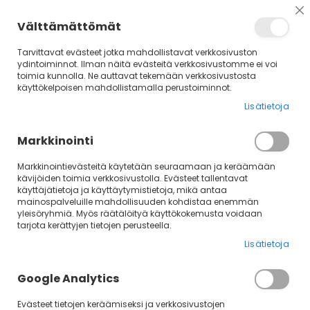
Su
Välttämättömät
Tarvittavat evästeet jotka mahdollistavat verkkosivuston
ydintoiminnot. Ilman näitä evästeitä verkkosivustomme ei voi
toimia kunnolla. Ne auttavat tekemään verkkosivustosta
käyttökelpoisen mahdollistamalla perustoiminnot.
Lisätietoja
Markkinointi
Markkinointievästeitä käytetään seuraamaan ja keräämään
kävijöiden toimia verkkosivustolla. Evästeet tallentavat
käyttäjätietoja ja käyttäytymistietoja, mikä antaa
Rajaa
La
Järjestä
mainospalveluille mahdollisuuden kohdistaa enemmän
jä
yleisöryhmiä. Myös räätälöityä käyttökokemusta voidaan
tarjota kerättyjen tietojen perusteella.
Pillit
Lisätietoja
Pilli on erinomainen väline esim. luoksetulossa. Se on
Google Analytics
kuuluva ja ääni pysyy aina samanlaisena. Ainoa huono puoli
siinä on se, että se pitää muistaa ottaa mukaan!
Evästeet tietojen keräämiseksi ja verkkosivustojen