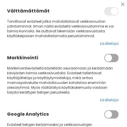
Su
Välttämättömät
Tarvittavat evästeet jotka mahdollistavat verkkosivuston
ydintoiminnot. Ilman näitä evästeitä verkkosivustomme ei voi
toimia kunnolla. Ne auttavat tekemään verkkosivustosta
käyttökelpoisen mahdollistamalla perustoiminnot.
Lisätietoja
Markkinointi
Markkinointievästeitä käytetään seuraamaan ja keräämään
kävijöiden toimia verkkosivustolla. Evästeet tallentavat
käyttäjätietoja ja käyttäytymistietoja, mikä antaa
Rajaa
La
Järjestä
mainospalveluille mahdollisuuden kohdistaa enemmän
jä
yleisöryhmiä. Myös räätälöityä käyttökokemusta voidaan
tarjota kerättyjen tietojen perusteella.
Hygienia
Lisätietoja
Google Analytics
12
tuotetta
Evästeet tietojen keräämiseksi ja verkkosivustojen