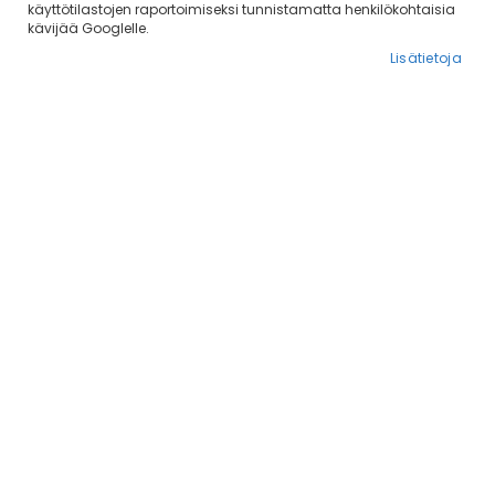
käyttötilastojen raportoimiseksi tunnistamatta henkilökohtaisia
kävijää Googlelle.
Lisätietoja
Racinel Comfort
M-PETS Calm Down
Desinfiointiaine 500 ml
harjoitusalusta
11,03 €
6,00 €
Lisää ostoskoriin
Lisää ostoskoriin