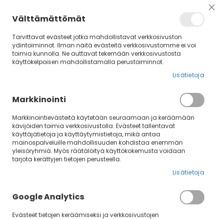
Su
Välttämättömät
Tarvittavat evästeet jotka mahdollistavat verkkosivuston
ydintoiminnot. Ilman näitä evästeitä verkkosivustomme ei voi
toimia kunnolla. Ne auttavat tekemään verkkosivustosta
käyttökelpoisen mahdollistamalla perustoiminnot.
Lisätietoja
Markkinointi
Markkinointievästeitä käytetään seuraamaan ja keräämään
kävijöiden toimia verkkosivustolla. Evästeet tallentavat
käyttäjätietoja ja käyttäytymistietoja, mikä antaa
Rajaa
La
Järjestä
mainospalveluille mahdollisuuden kohdistaa enemmän
jä
yleisöryhmiä. Myös räätälöityä käyttökokemusta voidaan
tarjota kerättyjen tietojen perusteella.
Kuonopannat
Lisätietoja
Google Analytics
1
Tuote
Evästeet tietojen keräämiseksi ja verkkosivustojen