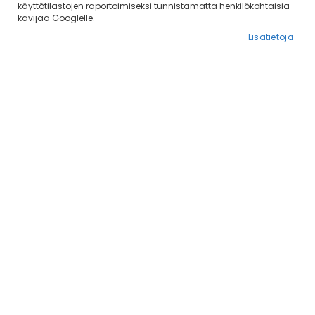
käyttötilastojen raportoimiseksi tunnistamatta henkilökohtaisia
kävijää Googlelle.
Lisätietoja
Trixie leveä kuonopanta
10,02 €
Lisää ostoskoriin