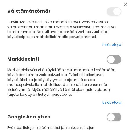
Su
Välttämättömät
Tarvittavat evästeet jotka mahdollistavat verkkosivuston
ydintoiminnot. Ilman näitä evästeitä verkkosivustomme ei voi
toimia kunnolla. Ne auttavat tekemään verkkosivustosta
käyttökelpoisen mahdollistamalla perustoiminnot.
Lisätietoja
Markkinointi
Markkinointievästeitä käytetään seuraamaan ja keräämään
kävijöiden toimia verkkosivustolla. Evästeet tallentavat
Yleisiä ohjeita
käyttäjätietoja ja käyttäytymistietoja, mikä antaa
mainospalveluille mahdollisuuden kohdistaa enemmän
yleisöryhmiä. Myös räätälöityä käyttökokemusta voidaan
POISSAOLOT
tarjota kerättyjen tietojen perusteella.
Jos et pääse koulutukseen, olet oikeutettu
Lisätietoja
korvaustuntiin. Korvausoikeus on voimassa 6 kk kurssin
päättymisestä. Poissaolot ilmoitetaan
täältä löytyvällä
Google Analytics
poissaololomakkeella >>
.
Täytä poissaololomake ennen
kurssikertaa, jotta kouluttaja saa tiedon poissaolostasi.
Evästeet tietojen keräämiseksi ja verkkosivustojen