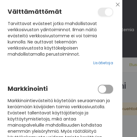
Sulje
Välttämättömät
Tarvittavat evästeet jotka mahdollistavat
verkkosivuston ydintoiminnot. Ilman näitä
Koulutukset
VisioNet
VisioAkatemia
evästeitä verkkosivustomme ei voi toimia
kunnolla. Ne auttavat tekemään
verkkosivustosta käyttökelpoisen
mahdollistamalla perustoiminnot.
Lisätietoja
Etu
Hanhi
Markkinointi
Markkinointievästeitä käytetään seuraamaan ja
keräämään kävijöiden toimia verkkosivustolla.
Hakuehtoih
Evästeet tallentavat käyttäjätietoja ja
käyttäytymistietoja, mikä antaa
mainospalveluille mahdollisuuden kohdistaa
enemmän yleisöryhmiä. Myös räätälöityä