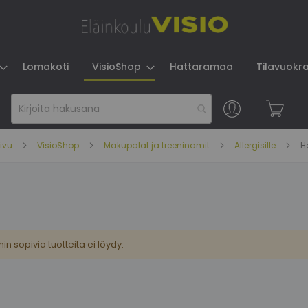
Lomakoti
VisioShop
Hattaramaa
Tilavuokr
Skip
to
Content
sivu
VisioShop
Makupalat ja treeninamit
Allergisille
H
in sopivia tuotteita ei löydy.