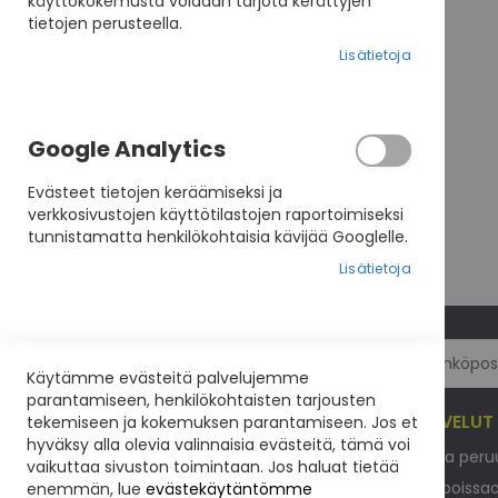
käyttökokemusta voidaan tarjota kerättyjen
tietojen perusteella.
Lisätietoja
Google Analytics
Evästeet tietojen keräämiseksi ja
verkkosivustojen käyttötilastojen raportoimiseksi
tunnistamatta henkilökohtaisia kävijää Googlelle.
Lisätietoja
Uutiskirje
TILAA VISION UUTISKIRJE
Käytämme evästeitä palvelujemme
parantamiseen, henkilökohtaisten tarjousten
ELÄINKOULU VISIO
KOULUTUSPALVELUT
tekemiseen ja kokemuksen parantamiseen. Jos et
hyväksy alla olevia valinnaisia evästeitä, tämä voi
Yhteystiedot
Ilmoittautumis- ja per
vaikuttaa sivuston toimintaan. Jos haluat tietää
Usein kysyttyä
Yleisiä ohjeita ja poissa
enemmän, lue
evästekäytäntömme