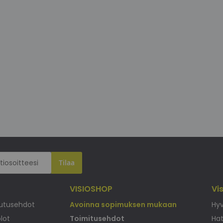
Tilaa
VISIOSHOP
Vi
uutusehdot
Avoinna sopimuksen mukaan
Hyv
olot
Toimitusehdot
Hat