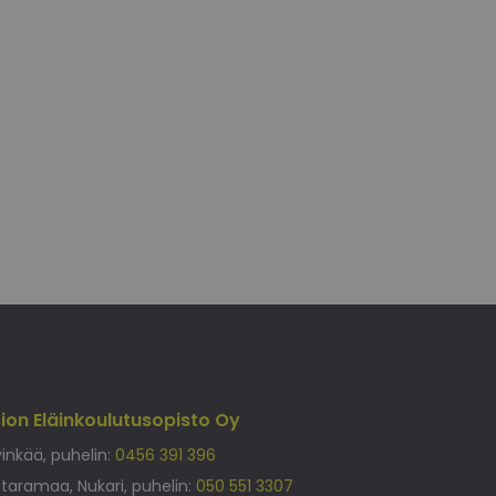
sion Eläinkoulutusopisto Oy
inkää, puhelin:
0456 391 396
taramaa, Nukari, puhelin:
050 551 3307