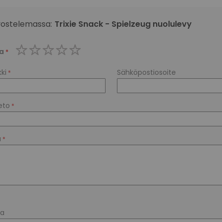
vostelemassa:
Trixie Snack - Spielzeug nuolulevy
a
1
2
3
4
5
star
stars
stars
stars
stars
ki
Sähköpostiosoite
eto
u
ta