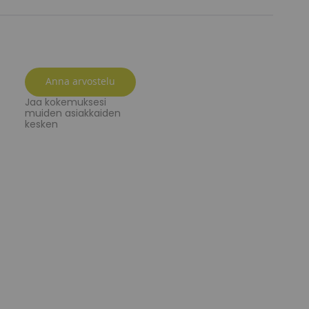
Anna arvostelu
Jaa kokemuksesi
muiden asiakkaiden
kesken