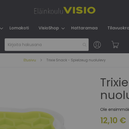
Lomakoti
VisioShop
Hattaramaa
Tilavuokr
Skip
to
Content
Etusivu
Trixie Snack - Spielzeug nuolulevy
Trixi
nuol
Ole ensimmäin
12,10 €