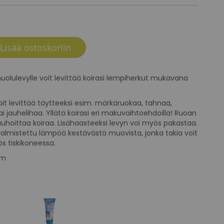
Lisää ostoskoriin
nuolulevylle voit levittää koirasi lempiherkut mukavana
it levittää täytteeksi esim. märkäruokaa, tahnaa,
i jauhelihaa. Yllätä koirasi eri makuvaihtoehdoilla! Ruoan
uhoittaa koiraa. Lisähaasteeksi levyn voi myös pakastaa.
valmistettu lämpöä kestävästä muovista, jonka takia voit
s tiskikoneessa.
cm