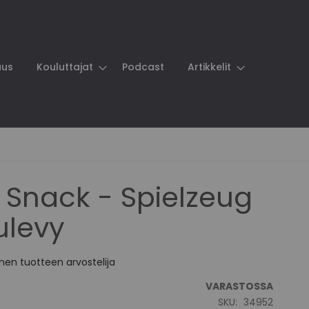
aus
Kouluttajat
Podcast
Artikkelit
e Snack - Spielzeug
ulevy
en tuotteen arvostelija
VARASTOSSA
SKU
34952