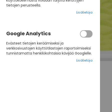
käyttökokemusta voidaan tarjota kerättyjen
tietojen perusteella.
Lisätietoja
Google Analytics
Evästeet tietojen keräämiseksi ja
verkkosivustojen käyttötilastojen raportoimiseksi
tunnistamatta henkilökohtaisia kävijää Googlelle.
Lisätietoja
Skip
to
the