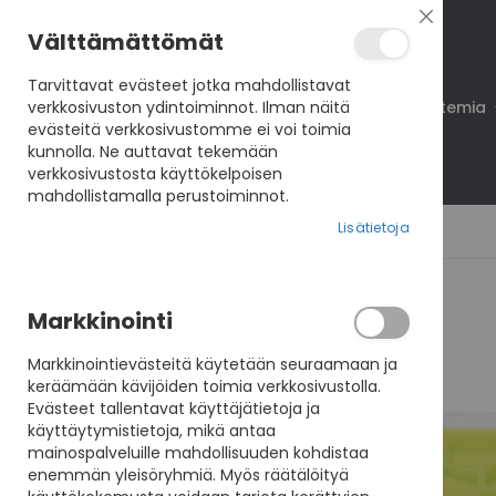
Sulje
Välttämättömät
Tarvittavat evästeet jotka mahdollistavat
verkkosivuston ydintoiminnot. Ilman näitä
Koulutukset
VisioNet
VisioAkatemia
evästeitä verkkosivustomme ei voi toimia
kunnolla. Ne auttavat tekemään
verkkosivustosta käyttökelpoisen
mahdollistamalla perustoiminnot.
Lisätietoja
Skip
Markkinointi
to
the
Markkinointievästeitä käytetään seuraamaan ja
end
keräämään kävijöiden toimia verkkosivustolla.
of
Evästeet tallentavat käyttäjätietoja ja
the
käyttäytymistietoja, mikä antaa
images
mainospalveluille mahdollisuuden kohdistaa
gallery
enemmän yleisöryhmiä. Myös räätälöityä