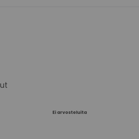
ut
Ei arvosteluita