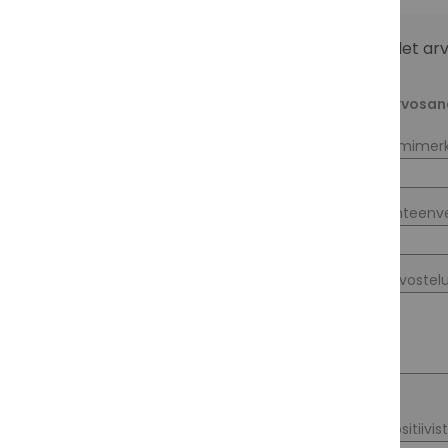
Olet ar
Arvosan
Nimimerk
Yhteenv
Arvostel
Positiivis