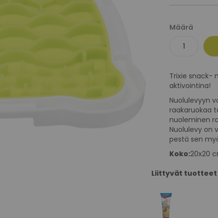
Määrä
Trixie snack- 
aktivointina!
Nuolulevyyn vo
raakaruokaa ta
nuoleminen ra
Nuolulevy on 
pestä sen myö
Koko:
20x20 
Liittyvät tuotteet