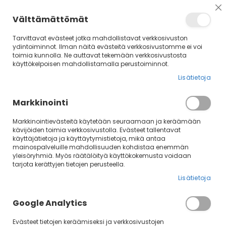
Su
Välttämättömät
Tarvittavat evästeet jotka mahdollistavat verkkosivuston
ydintoiminnot. Ilman näitä evästeitä verkkosivustomme ei voi
toimia kunnolla. Ne auttavat tekemään verkkosivustosta
käyttökelpoisen mahdollistamalla perustoiminnot.
Lisätietoja
Markkinointi
Markkinointievästeitä käytetään seuraamaan ja keräämään
kävijöiden toimia verkkosivustolla. Evästeet tallentavat
Skip
käyttäjätietoja ja käyttäytymistietoja, mikä antaa
mainospalveluille mahdollisuuden kohdistaa enemmän
to
yleisöryhmiä. Myös räätälöityä käyttökokemusta voidaan
the
tarjota kerättyjen tietojen perusteella.
end
of
Lisätietoja
the
images
Google Analytics
gallery
Evästeet tietojen keräämiseksi ja verkkosivustojen