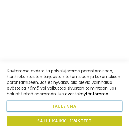
KOULUTUSPALVELUT
Ilmoittautumis- ja peruutusehdot
Yleisiä ohjeita ja poissaolot
Palautelomake
Liikuntaedut
VISIOSHOP
Avoinna sopimuksen mukaan
Toimitusehdot
Käytämme evästeitä palvelujemme parantamiseen,
henkilökohtaisten tarjousten tekemiseen ja kokemuksen
Nettikauppa
parantamiseen. Jos et hyväksy alla olevia valinnaisia
evästeitä, tämä voi vaikuttaa sivuston toimintaan. Jos
Vision Eläinkoulutusopisto Oy
haluat tietää enemmän, lue
evästekäytäntömme
Hyvinkää, puhelin:
0456 391 396
TALLENNA
Hattaramaa, Nukari, puhelin:
050 551 3307
Sähköposti:
asiakaspalvelu@koirakouluvisio.com
SALLI KAIKKI EVÄSTEET
Rekrytointi
rekrytointi@koirakouluvisio.com