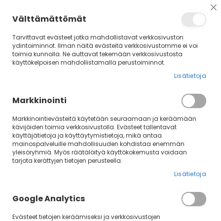
Su
Välttämättömät
Tarvittavat evästeet jotka mahdollistavat verkkosivuston
ydintoiminnot. Ilman näitä evästeitä verkkosivustomme ei voi
toimia kunnolla. Ne auttavat tekemään verkkosivustosta
käyttökelpoisen mahdollistamalla perustoiminnot.
Lisätietoja
Markkinointi
Markkinointievästeitä käytetään seuraamaan ja keräämään
kävijöiden toimia verkkosivustolla. Evästeet tallentavat
Skip
käyttäjätietoja ja käyttäytymistietoja, mikä antaa
mainospalveluille mahdollisuuden kohdistaa enemmän
to
yleisöryhmiä. Myös räätälöityä käyttökokemusta voidaan
the
tarjota kerättyjen tietojen perusteella.
end
of
Lisätietoja
the
images
Google Analytics
gallery
Evästeet tietojen keräämiseksi ja verkkosivustojen