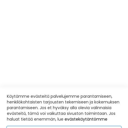
Eettiset säännöt
Tietosuojaseloste
Avoimet työpaikat
KOULUTUSPALVELUT
Ilmoittautumis- ja peruutusehdot
Yleisiä ohjeita ja poissaolot
Palautelomake
Liikuntaedut
VISIOSHOP
Avoinna sopimuksen mukaan
Toimitusehdot
Käytämme evästeitä palvelujemme parantamiseen,
henkilökohtaisten tarjousten tekemiseen ja kokemuksen
Nettikauppa
parantamiseen. Jos et hyväksy alla olevia valinnaisia
evästeitä, tämä voi vaikuttaa sivuston toimintaan. Jos
Vision Eläinkoulutusopisto Oy
haluat tietää enemmän, lue
evästekäytäntömme
Hyvinkää, puhelin:
0456 391 396