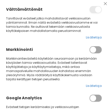
Su
Välttämättömät
Tarvittavat evästeet jotka mahdollistavat verkkosivuston
ydintoiminnot. Ilman näitä evästeitä verkkosivustomme ei voi
toimia kunnolla. Ne auttavat tekemään verkkosivustosta
käyttökelpoisen mahdollistamalla perustoiminnot.
Lisätietoja
Markkinointi
Markkinointievästeitä käytetään seuraamaan ja keräämään
kävijöiden toimia verkkosivustolla. Evästeet tallentavat
Skip
käyttäjätietoja ja käyttäytymistietoja, mikä antaa
mainospalveluille mahdollisuuden kohdistaa enemmän
to
yleisöryhmiä. Myös räätälöityä käyttökokemusta voidaan
the
tarjota kerättyjen tietojen perusteella.
end
of
Lisätietoja
the
images
Google Analytics
gallery
Evästeet tietojen keräämiseksi ja verkkosivustojen