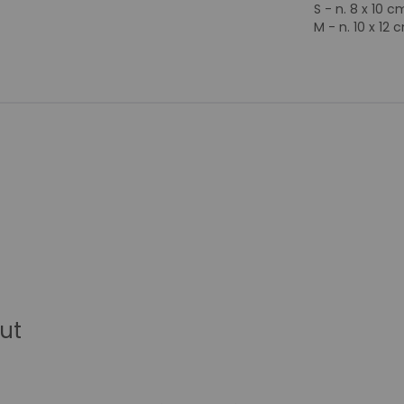
S - n. 8 x 10 
M - n. 10 x 12 
ut