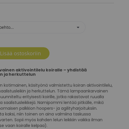
Lisää ostoskoriin
inen aktivointilelu koiralle – yhdistää
in ja herkuttelun
otimainen, käsityönä valmistettu koiran aktivointilelu,
aalistusleikin ja herkuttelun.
Tämä lampaankarvainen
unniteltu erityisesti koirille, jotka rakastavat ruualla
a saalistusleikkejä.
Namipommi lentää pitkälle, mikä
nomaisen palkkion hoopers- ja agilityharjoituksiin.
ta kaksi, niin toinen on aina valmiina taskussa
varten. Sopii myös kahden lelun leikkiin vaikka ilman
se vaan koiralle kelpaa).