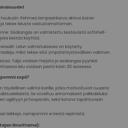
inaisuudet
 houkutin:
Pehmeä lampaankarva aktivoi koiran
n ja tekee lelusta vastustamattoman.
enne:
Sisäkangas on valmistettu kestävästä softshell-
 joka kestää käyttöä.
eriaalit:
Lelun valmistuksessa on käytetty
iaaleja, mikä tekee siitä ympäristöystävällisen valinnan.
istaa:
Talja voidaan harjata ja sisäkangas pyyhkiä
vittaessa lelu voidaan pestä käsin 30 asteessa.
ipommi sopii?
äydellinen valinta koirille, jotka motivoituvat ruuasta
alistusleikeistä.
Se soveltuu erinomaisesti palkkaleluksi
ten agilityyn ja hoopersiin, sekä kotona tapahtuvaan
rasi leikkejä, namipommi ei kestä repimistä.
tajan ilmoittama):