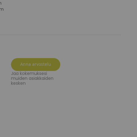
cm
cm
Anna arvostelu
Jaa kokemuksesi
muiden asiakkaiden
kesken