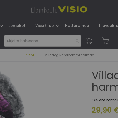
Lomakoti
VisioShop
Hattaramaa
Tilavuokr
Skip
to
Content
Etusivu
Villadog Namipommi harmaa
Vill
har
Ole ensimmäin
29,90 