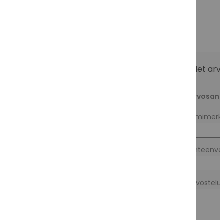
Olet ar
Arvosan
Nimimerk
Yhteenv
Arvostel