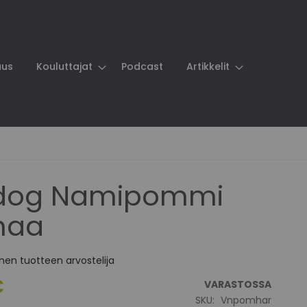
aus
Kouluttajat
Podcast
Artikkelit
adog Namipommi
maa
en tuotteen arvostelija
€
VARASTOSSA
SKU
Vnpomhar