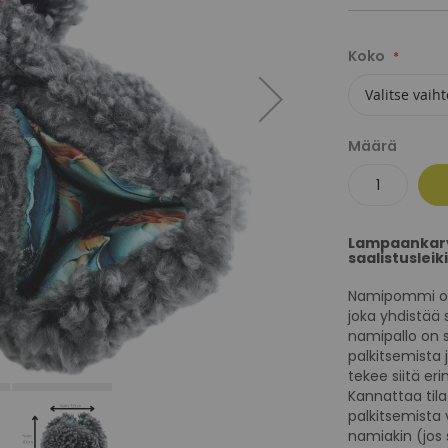
Koko
Määrä
Lampaankarva
saalistusleik
Namipommi on k
joka yhdistää s
namipallo on su
palkitsemista j
tekee siitä eri
Kannattaa tila
palkitsemista 
namiakin (jos 