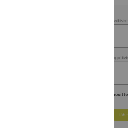
Positiivis
Negatiivi
Suositte
Lähe