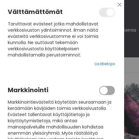
Sulje
Välttämättömät
Tarvittavat evästeet jotka mahdollistavat
verkkosivuston ydintoiminnot. Ilman näitä
Koulutukset
VisioNet
VisioAkatemia
evästeitä verkkosivustomme ei voi toimia
kunnolla. Ne auttavat tekemään
verkkosivustosta käyttökelpoisen
mahdollistamalla perustoiminnot.
Lisätietoja
Skip
Markkinointi
to
the
Markkinointievästeitä käytetään seuraamaan ja
end
keräämään kävijöiden toimia verkkosivustolla.
of
Evästeet tallentavat käyttäjätietoja ja
the
käyttäytymistietoja, mikä antaa
images
mainospalveluille mahdollisuuden kohdistaa
gallery
enemmän yleisöryhmiä. Myös räätälöityä