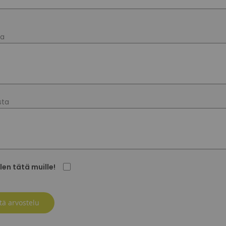
ta
sta
len tätä muille!
tä arvostelu