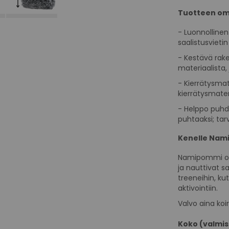
Tuotteen om
- Luonnollinen
saalistusvieti
- Kestävä rak
materiaalista,
- Kierrätysmat
kierrätysmater
- Helppo puhd
puhtaaksi; tar
Kenelle Nam
Namipommi on t
ja nauttivat sa
treeneihin, ku
aktivointiin.
Valvo aina koi
Koko (valmis