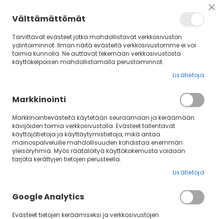
Su
Välttämättömät
Tarvittavat evästeet jotka mahdollistavat verkkosivuston
ydintoiminnot. Ilman näitä evästeitä verkkosivustomme ei voi
toimia kunnolla. Ne auttavat tekemään verkkosivustosta
käyttökelpoisen mahdollistamalla perustoiminnot.
Lisätietoja
Markkinointi
Markkinointievästeitä käytetään seuraamaan ja keräämään
kävijöiden toimia verkkosivustolla. Evästeet tallentavat
Skip
käyttäjätietoja ja käyttäytymistietoja, mikä antaa
mainospalveluille mahdollisuuden kohdistaa enemmän
to
yleisöryhmiä. Myös räätälöityä käyttökokemusta voidaan
the
tarjota kerättyjen tietojen perusteella.
end
of
Lisätietoja
the
images
Google Analytics
gallery
Evästeet tietojen keräämiseksi ja verkkosivustojen