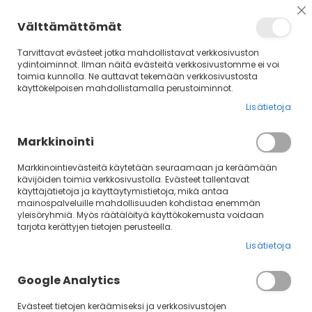
Su
Välttämättömät
Tarvittavat evästeet jotka mahdollistavat verkkosivuston
ydintoiminnot. Ilman näitä evästeitä verkkosivustomme ei voi
toimia kunnolla. Ne auttavat tekemään verkkosivustosta
käyttökelpoisen mahdollistamalla perustoiminnot.
Lisätietoja
Markkinointi
Markkinointievästeitä käytetään seuraamaan ja keräämään
kävijöiden toimia verkkosivustolla. Evästeet tallentavat
Skip
käyttäjätietoja ja käyttäytymistietoja, mikä antaa
mainospalveluille mahdollisuuden kohdistaa enemmän
to
yleisöryhmiä. Myös räätälöityä käyttökokemusta voidaan
the
tarjota kerättyjen tietojen perusteella.
end
of
Lisätietoja
the
images
Google Analytics
gallery
Evästeet tietojen keräämiseksi ja verkkosivustojen