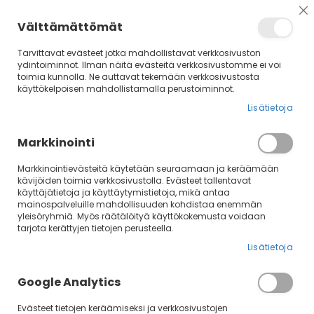
Su
Välttämättömät
Tarvittavat evästeet jotka mahdollistavat verkkosivuston
ydintoiminnot. Ilman näitä evästeitä verkkosivustomme ei voi
toimia kunnolla. Ne auttavat tekemään verkkosivustosta
käyttökelpoisen mahdollistamalla perustoiminnot.
Lisätietoja
Markkinointi
Markkinointievästeitä käytetään seuraamaan ja keräämään
kävijöiden toimia verkkosivustolla. Evästeet tallentavat
Skip
käyttäjätietoja ja käyttäytymistietoja, mikä antaa
mainospalveluille mahdollisuuden kohdistaa enemmän
to
yleisöryhmiä. Myös räätälöityä käyttökokemusta voidaan
the
tarjota kerättyjen tietojen perusteella.
end
of
Lisätietoja
the
images
Google Analytics
gallery
Evästeet tietojen keräämiseksi ja verkkosivustojen