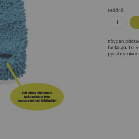
Määrä
Köyden päässä 
herkkuja. Tai 
pysähtymisen