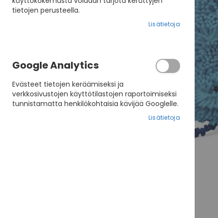
käyttökokemusta voidaan tarjota kerättyjen
tietojen perusteella.
Lisätietoja
Google Analytics
Evästeet tietojen keräämiseksi ja
verkkosivustojen käyttötilastojen raportoimiseksi
tunnistamatta henkilökohtaisia kävijää Googlelle.
Lisätietoja
Skip
to
Arvostelut
the