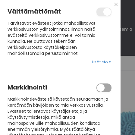
Sulje
Välttämättömät
Tarvittavat evästeet jotka mahdollistavat
verkkosivuston ydintoiminnot. Ilman näitä
Koulutukset
VisioNet
VisioAkatemia
evästeitä verkkosivustomme ei voi toimia
kunnolla. Ne auttavat tekemään
verkkosivustosta käyttökelpoisen
mahdollistamalla perustoiminnot.
Lisätietoja
Skip
Markkinointi
to
the
Markkinointievästeitä käytetään seuraamaan ja
end
keräämään kävijöiden toimia verkkosivustolla.
of
Evästeet tallentavat käyttäjätietoja ja
the
käyttäytymistietoja, mikä antaa
images
mainospalveluille mahdollisuuden kohdistaa
gallery
enemmän yleisöryhmiä. Myös räätälöityä