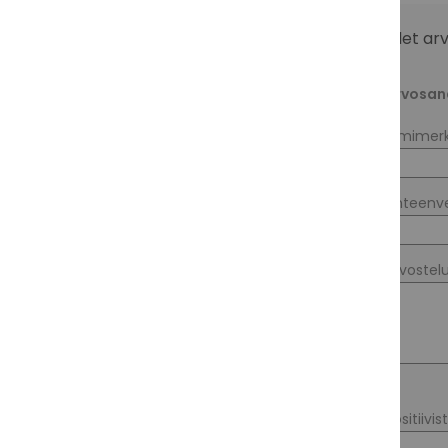
Olet ar
Arvosan
Nimimerk
Yhteenv
Arvostel
Positiivis