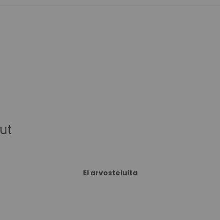
ut
Ei arvosteluita