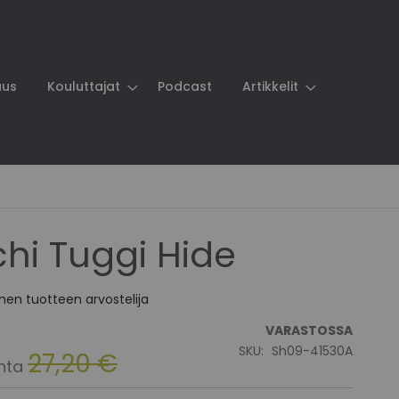
aus
Kouluttajat
Podcast
Artikkelit
hi Tuggi Hide
en tuotteen arvostelija
ta
VARASTOSSA
SKU
Sh09-41530A
27,20 €
nta