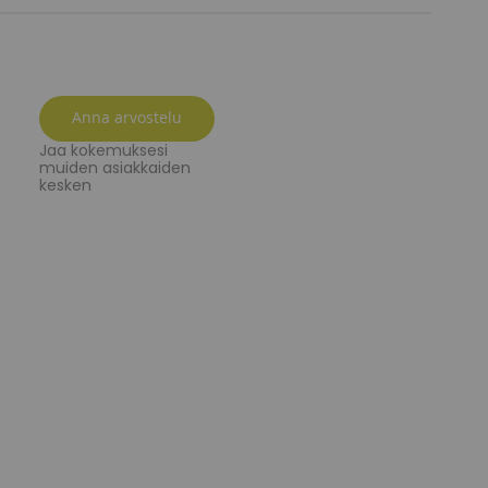
Anna arvostelu
Jaa kokemuksesi
muiden asiakkaiden
kesken