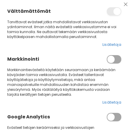
Su
Välttämättömät
Tarvittavat evästeet jotka mahdollistavat verkkosivuston
ydintoiminnot. Ilman näitä evästeitä verkkosivustomme ei voi
toimia kunnolla. Ne auttavat tekemään verkkosivustosta
käyttökelpoisen mahdollistamalla perustoiminnot.
Lisätietoja
Markkinointi
Markkinointievästeitä käytetään seuraamaan ja keräämään
kävijöiden toimia verkkosivustolla. Evästeet tallentavat
Skip
käyttäjätietoja ja käyttäytymistietoja, mikä antaa
mainospalveluille mahdollisuuden kohdistaa enemmän
to
yleisöryhmiä. Myös räätälöityä käyttökokemusta voidaan
the
tarjota kerättyjen tietojen perusteella.
end
of
Lisätietoja
the
images
Google Analytics
gallery
Evästeet tietojen keräämiseksi ja verkkosivustojen