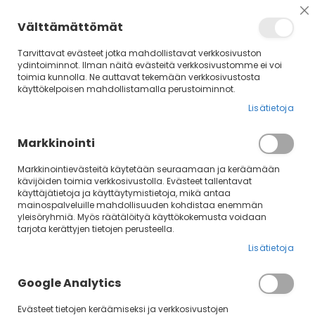
Su
Välttämättömät
Tarvittavat evästeet jotka mahdollistavat verkkosivuston
ydintoiminnot. Ilman näitä evästeitä verkkosivustomme ei voi
toimia kunnolla. Ne auttavat tekemään verkkosivustosta
käyttökelpoisen mahdollistamalla perustoiminnot.
Lisätietoja
Markkinointi
Markkinointievästeitä käytetään seuraamaan ja keräämään
kävijöiden toimia verkkosivustolla. Evästeet tallentavat
Skip
käyttäjätietoja ja käyttäytymistietoja, mikä antaa
mainospalveluille mahdollisuuden kohdistaa enemmän
to
yleisöryhmiä. Myös räätälöityä käyttökokemusta voidaan
the
tarjota kerättyjen tietojen perusteella.
end
of
Lisätietoja
the
images
Google Analytics
gallery
Evästeet tietojen keräämiseksi ja verkkosivustojen