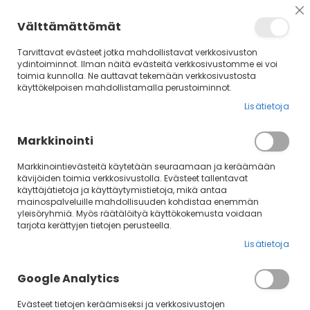
Su
Välttämättömät
Tarvittavat evästeet jotka mahdollistavat verkkosivuston
ydintoiminnot. Ilman näitä evästeitä verkkosivustomme ei voi
toimia kunnolla. Ne auttavat tekemään verkkosivustosta
käyttökelpoisen mahdollistamalla perustoiminnot.
Lisätietoja
Markkinointi
Markkinointievästeitä käytetään seuraamaan ja keräämään
kävijöiden toimia verkkosivustolla. Evästeet tallentavat
Skip
käyttäjätietoja ja käyttäytymistietoja, mikä antaa
mainospalveluille mahdollisuuden kohdistaa enemmän
to
yleisöryhmiä. Myös räätälöityä käyttökokemusta voidaan
the
tarjota kerättyjen tietojen perusteella.
end
of
Lisätietoja
the
images
Google Analytics
gallery
Evästeet tietojen keräämiseksi ja verkkosivustojen