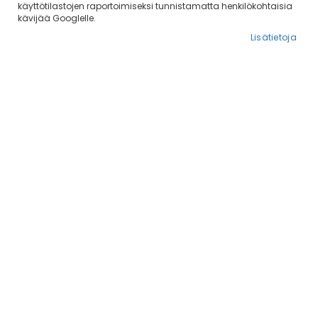
käyttötilastojen raportoimiseksi tunnistamatta henkilökohtaisia
kävijää Googlelle.
Lisätietoja
Tuotteet
25
-
48
/
66
Esteharjoituksia - Yli
Made For Each Other
esteiden
8,30 €
21,80 €