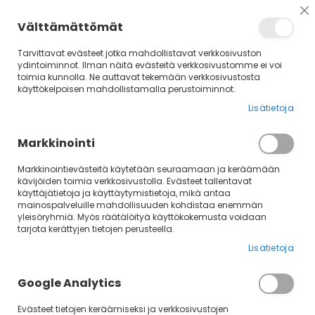
Su
Välttämättömät
Tarvittavat evästeet jotka mahdollistavat verkkosivuston
ydintoiminnot. Ilman näitä evästeitä verkkosivustomme ei voi
toimia kunnolla. Ne auttavat tekemään verkkosivustosta
käyttökelpoisen mahdollistamalla perustoiminnot.
Lisätietoja
Markkinointi
Markkinointievästeitä käytetään seuraamaan ja keräämään
kävijöiden toimia verkkosivustolla. Evästeet tallentavat
käyttäjätietoja ja käyttäytymistietoja, mikä antaa
Rajaa
La
Järjestä
mainospalveluille mahdollisuuden kohdistaa enemmän
jä
yleisöryhmiä. Myös räätälöityä käyttökokemusta voidaan
tarjota kerättyjen tietojen perusteella.
Kirjat ja DVD:t
Lisätietoja
Valikoimme tarkkaan kirjat ja DVD:t, joita myymme. Opetus
Google Analytics
perustuu oppimisteoriaan ja eläimen lajityypillisen
käyttäytymisen ymmärtämiseen. Toki täydellistä kirjaa tai
Evästeet tietojen keräämiseksi ja verkkosivustojen
DVD:tä ei ole, joten emme pysty täysin takamaan sisältöä.