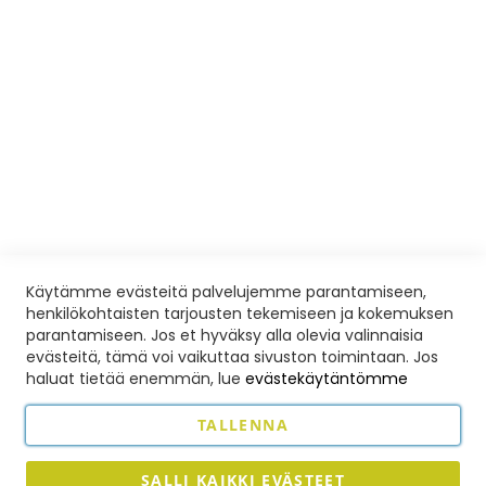
KOULUTUSPALVELUT
Ilmoittautumis- ja peruutusehdot
Yleisiä ohjeita ja poissaolot
Palautelomake
Liikuntaedut
VISIOSHOP
Avoinna sopimuksen mukaan
Toimitusehdot
Käytämme evästeitä palvelujemme parantamiseen,
henkilökohtaisten tarjousten tekemiseen ja kokemuksen
Nettikauppa
parantamiseen. Jos et hyväksy alla olevia valinnaisia
evästeitä, tämä voi vaikuttaa sivuston toimintaan. Jos
Vision Eläinkoulutusopisto Oy
haluat tietää enemmän, lue
evästekäytäntömme
Hyvinkää, puhelin:
0456 391 396
TALLENNA
Hattaramaa, Nukari, puhelin:
050 551 3307
Sähköposti:
asiakaspalvelu@koirakouluvisio.com
SALLI KAIKKI EVÄSTEET