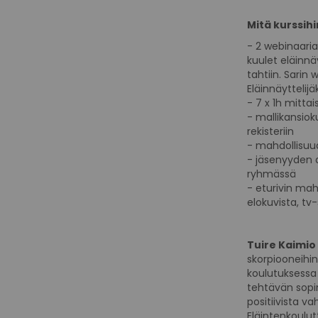
Mitä kurssihi
- 2 webinaaria:
kuulet eläinn
tahtiin. Sarin
Eläinnäyttelijä
- 7 x 1h mittai
- mallikansiok
rekisteriin
- mahdollisuu
- jäsenyyden 
ryhmässä
- eturivin ma
elokuvista, tv
Tuire Kaimio
skorpiooneihin 
koulutuksessa 
tehtävän sopim
positiivista v
Eläintenkoulutt