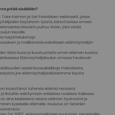
nta pitää sisällään?
 Tuire Kaimion ja Sari Paavilaisen webinaarit, joissa
äyttelijöiden käytännön työstä, katsottavissa omaan
 webinaarissa kissoista puhuu Vivian, joka vetää
koulun kissoille.
sia harjoittelukertoja
uvauksen ja mallikansiokuvakollaasin eläinnäyttelijät-
den tilata kuvia ja kuvatuotteita oman eläimen kuvista
aktiivisessa Eläinnäyttelijäkoulun omassa Facebook-
hdollisuuden saada kuvauskeikkoja mainoksista,
-sarjoista jne eläinnäyttelijärekisterimme kautta
on kouluttanut tuhansia eläimiä norsuista
ja lintuihin esiintymään erilaisissa rooleissa. Kaikessa
on aina keskeisenä asiana eläimen hyvinvointi ja
inen kyseiselle eläimelle. Koulutus on tietenkin
ahvistamista.
aja (at 2010), eläinnäyttelijöiden kouluttaja, tietokirjailija.