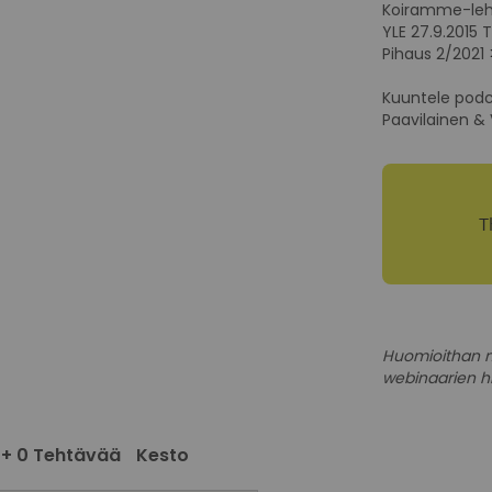
Koiramme-leh
YLE 27.9.2015
Pihaus 2/2021
Kuuntele podca
Paavilainen & V
Huomioithan m
webinaarien hi
 + 0 Tehtävää
Kesto