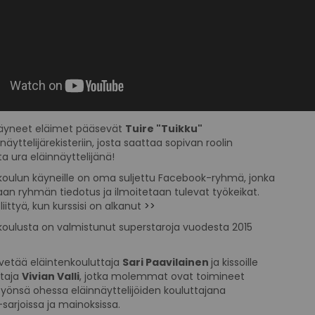
käyneet eläimet pääsevät
Tuire "Tuikku"
näyttelijärekisteriin, josta saattaa sopivan roolin
a ura eläinnäyttelijänä!
äkoulun käyneille on oma suljettu Facebook-ryhmä, jonka
an ryhmän tiedotus ja ilmoitetaan tulevat työkeikat.
iittyä, kun kurssisi on alkanut
>>
äkoulusta on valmistunut superstaroja vuodesta 2015
le vetää eläintenkouluttaja
Sari Paavilainen
ja kissoille
ttaja
Vivian Valli
, jotka molemmat ovat toimineet
yönsä ohessa eläinnäyttelijöiden kouluttajana
-sarjoissa ja mainoksissa.