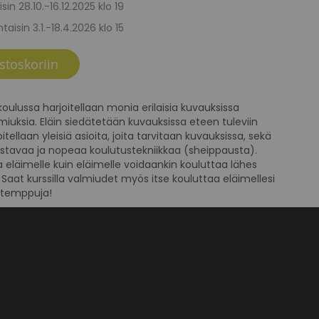
isin 28.10.-16.12.2025 klo 19
taisin 3.1.-18.4.2026 klo 15
stoskoriin
äkoulussa harjoitellaan monia erilaisia kuvauksissa
lmiuksia. Eläin siedätetään kuvauksissa eteen tuleviin
joitellaan yleisiä asioita, joita tarvitaan kuvauksissa, sekä
ustavaa ja nopeaa koulutustekniikkaa (sheippausta).
eläimelle kuin eläimelle voidaankin kouluttaa lähes
Saat kurssilla valmiudet myös itse kouluttaa eläimellesi
jätemppuja!