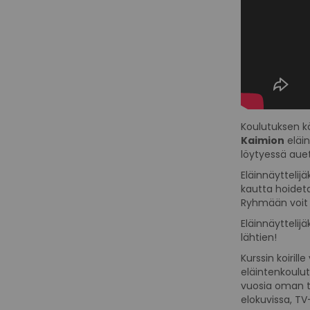
Koulutuksen 
Kaimion
eläin
löytyessä auet
Eläinnäyttelij
kautta hoideta
Ryhmään voit l
Eläinnäyttelij
lähtien!
Kurssin koiril
eläintenkoulu
vuosia oman t
elokuvissa, TV