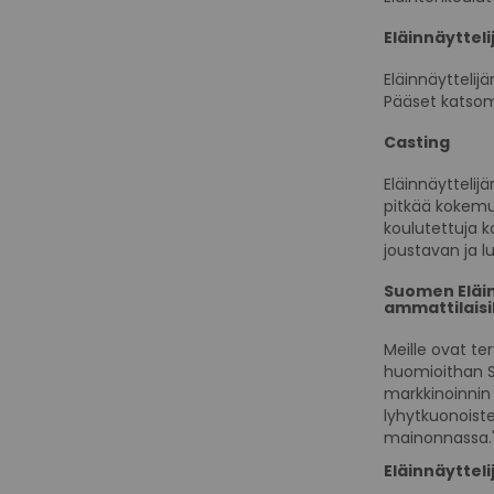
Eläinnäytteli
Eläinnäyttelij
Pääset katsom
Casting
Eläinnäytteli
pitkää kokemus
koulutettuja k
joustavan ja l
Suomen Eläin
ammattilaisi
Meille ovat ter
huomioithan S
markkinoinni
lyhytkuonoist
mainonnassa."
Eläinnäyttel