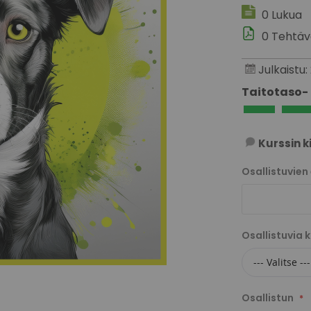
0 Lukua
0 Tehtä
Julkaistu
Taitotaso-
Kurssin k
Osallistuvien
Osallistuvia 
Osallistun