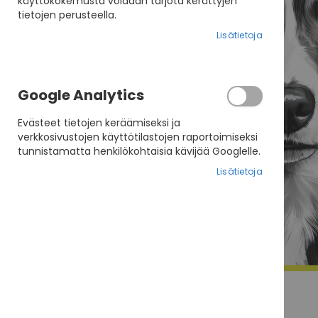
käyttökokemusta voidaan tarjota kerättyjen
tietojen perusteella.
Lisätietoja
Google Analytics
Evästeet tietojen keräämiseksi ja
verkkosivustojen käyttötilastojen raportoimiseksi
tunnistamatta henkilökohtaisia kävijää Googlelle.
Lisätietoja
Skip
to
the