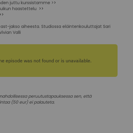
den juttu kurssistamme >
>
 Tuikun haastettelu
>>
>>
st-jakso aiheesta. Studiossa eläintenkouluttajat Sari
ivian Valli
ahdollisessa peruutustapauksessa sen, että
ntaa (50 eur) ei palauteta.