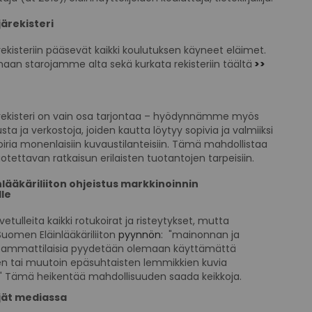
järekisteri
ärekisteriin pääsevät kaikki koulutuksen käyneet eläimet.
aan starojamme alta sekä kurkata rekisteriin täältä
>>
järekisteri on vain osa tarjontaa – hyödynnämme myös
ta ja verkostoja, joiden kautta löytyy sopivia ja valmiiksi
oiria monenlaisiin kuvaustilanteisiin. Tämä mahdollistaa
uotettavan ratkaisun erilaisten tuotantojen tarpeisiin.
lääkäriliiton ohjeistus markkinoinnin
lle
vetulleita kaikki rotukoirat ja risteytykset, mutta
uomen Eläinlääkäriliiton
pyynnön
: "mainonnan ja
n ammattilaisia pyydetään olemaan käyttämättä
en tai muutoin epäsuhtaisten lemmikkien kuvia
 Tämä heikentää mahdollisuuden saada keikkoja.
ijät mediassa