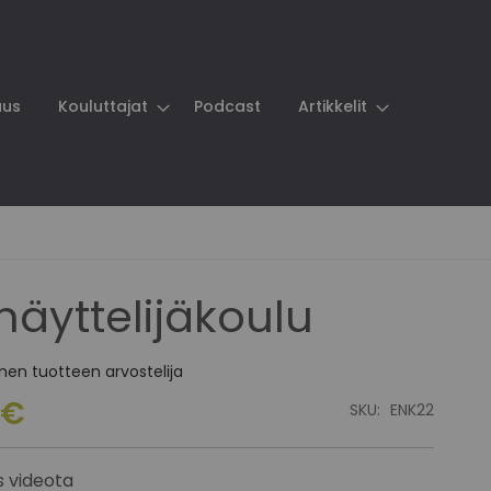
aus
Kouluttajat
Podcast
Artikkelit
näyttelijäkoulu
en tuotteen arvostelija
 €
SKU
ENK22
s videota