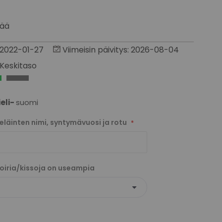
vää
: 2022-01-27
Viimeisin päivitys: 2026-08-04
Keskitaso
ieli-
suomi
 eläinten nimi, syntymävuosi ja rotu
koiria/kissoja on useampia