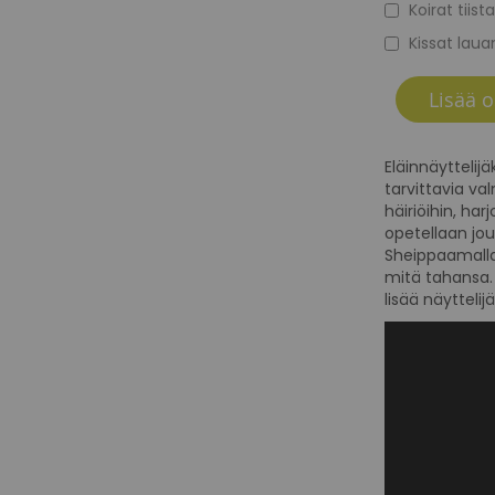
Koirat tiista
Kissat lauan
Lisää o
Eläinnäyttelij
tarvittavia va
häiriöihin, har
opetellaan jo
Sheippaamalla 
mitä tahansa. 
lisää näytteli