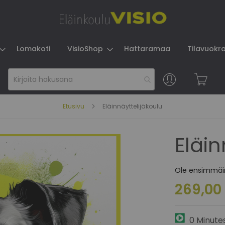
Lomakoti
VisioShop
Hattaramaa
Tilavuokr
Skip
to
Content
Etusivu
Eläinnäyttelijäkoulu
Eläin
Ole ensimmäin
269,00
0 Minute