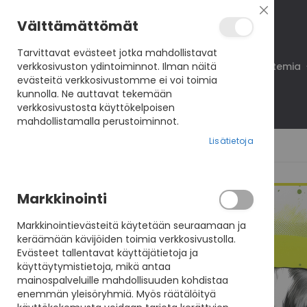
Sulje
Välttämättömät
Tarvittavat evästeet jotka mahdollistavat
verkkosivuston ydintoiminnot. Ilman näitä
Koulutukset
VisioNet
VisioAkatemia
evästeitä verkkosivustomme ei voi toimia
kunnolla. Ne auttavat tekemään
verkkosivustosta käyttökelpoisen
mahdollistamalla perustoiminnot.
Lisätietoja
Skip
Markkinointi
to
the
Markkinointievästeitä käytetään seuraamaan ja
end
keräämään kävijöiden toimia verkkosivustolla.
of
Evästeet tallentavat käyttäjätietoja ja
the
käyttäytymistietoja, mikä antaa
images
mainospalveluille mahdollisuuden kohdistaa
gallery
enemmän yleisöryhmiä. Myös räätälöityä